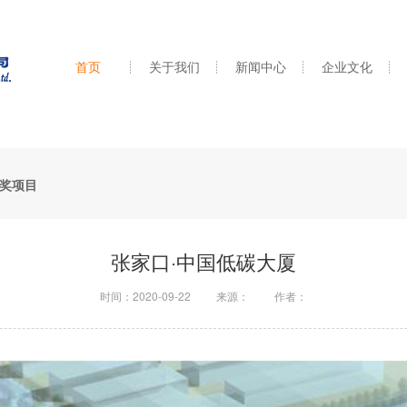
首页
关于我们
新闻中心
企业文化
奖项目
张家口·中国低碳大厦
时间：2020-09-22
来源：
作者：