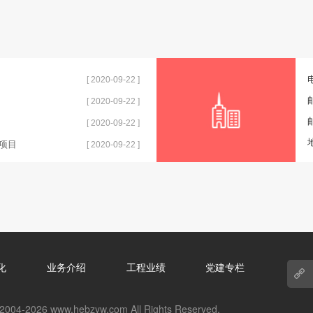
[ 2020-09-22 ]
[ 2020-09-22 ]
[ 2020-09-22 ]
项目
[ 2020-09-22 ]
化
业务介绍
工程业绩
党建专栏
©2004-2026 www.hebzyw.com All Rights Reserved.