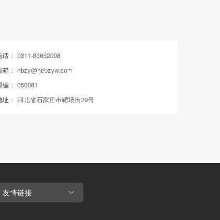
电话：
0311-83662008
邮箱：
hbzy@hebzyw.com
邮编：
050081
地址：
河北省石家庄市靶场街29号
友情链接