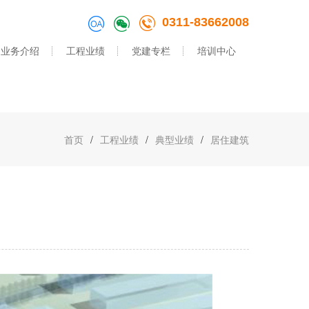
0311-83662008
业务介绍
工程业绩
党建专栏
培训中心
首页
/
工程业绩
/
典型业绩
/
居住建筑