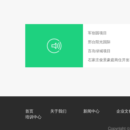
军创园项目
邢台阳光国际
百岛绿城项目
石家庄俊景豪庭商住开发
首页
关于我们
新闻中心
企业文
培训中心
Copyright 