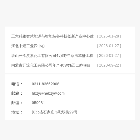
工大科雅智慧能源与智能装备科技创新产业中心建
[ 2026-01-28 ]
设项目
河北中烟工业四中心
[ 2026-01-27 ]
唐山开滦炭素化工有限公司4万吨/年萘法苯酐工程
[ 2026-01-27 ]
内蒙古开滦化工有限公司年产40Wt/a乙二醇项目
[ 2020-09-22 ]
电话：
0311-83662008
邮箱：
hbzy@hebzyw.com
邮编：
050081
地址：
河北省石家庄市靶场街29号