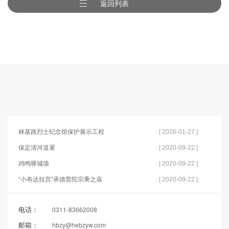
返回列表
林基路烈士纪念馆保护展示工程
[ 2026-01-27 ]
保定清河道署
[ 2020-09-22 ]
鸡鸣驿城墙
[ 2020-09-22 ]
“小布达拉宫”承德普陀宗乘之庙
[ 2020-09-22 ]
电话：
0311-83662008
邮箱：
hbzy@hebzyw.com